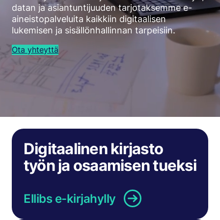
datan ja asian­tuntijuuden tarjotaksemme e-
aineisto­palveluita kaikkiin digitaalisen
lukemisen ja sisällön­hallinnan tarpeisiin.
Ota yhteyttä
Digitaalinen kirjasto
työn ja osaamisen tueksi
Ellibs e-kirjahylly