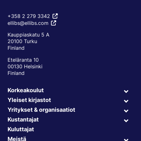
+358 2 279 3342
ellibs@ellibs.com
Kauppiaskatu 5 A
20100 Turku
Finland
Eteläranta 10
00130 Helsinki
Finland
Korkeakoulut
Expa
child
Yleiset kirjastot
Expa
menu
child
Yritykset & organisaatiot
Expa
menu
child
Kustantajat
Expa
menu
child
Kuluttajat
menu
Meistä