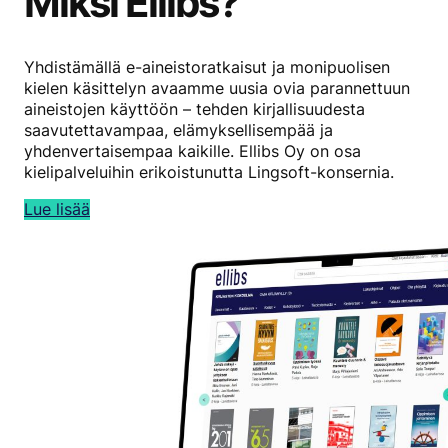
Miksi Ellibs?
Yhdistämällä e-aineistoratkaisut ja monipuolisen
kielen käsittelyn avaamme uusia ovia parannettuun
aineistojen käyttöön – tehden kirjallisuudesta
saavutettavampaa, elämyksellisempää ja
yhdenvertaisempaa kaikille. Ellibs Oy on osa
kielipalveluihin erikoistunutta Lingsoft-konsernia.
Lue lisää