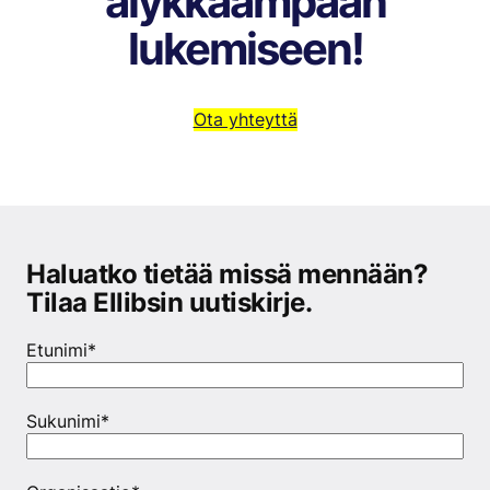
älykkäämpään
lukemiseen!
Ota yhteyttä
Haluatko tietää missä mennään?
Tilaa Ellibsin uutiskirje.
Etunimi
*
Sukunimi
*