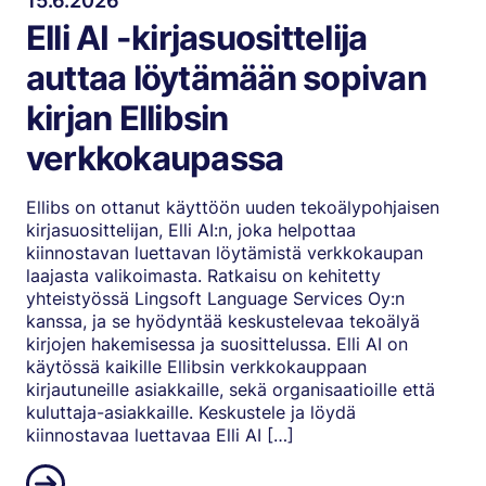
15.6.2026
Elli AI -kirjasuosittelija
auttaa löytämään sopivan
kirjan Ellibsin
verkkokaupassa
Ellibs on ottanut käyttöön uuden tekoälypohjaisen
kirjasuosittelijan, Elli AI:n, joka helpottaa
kiinnostavan luettavan löytämistä verkkokaupan
laajasta valikoimasta. Ratkaisu on kehitetty
yhteistyössä Lingsoft Language Services Oy:n
kanssa, ja se hyödyntää keskustelevaa tekoälyä
kirjojen hakemisessa ja suosittelussa. Elli AI on
käytössä kaikille Ellibsin verkkokauppaan
kirjautuneille asiakkaille, sekä organisaatioille että
kuluttaja-asiakkaille. Keskustele ja löydä
kiinnostavaa luettavaa Elli AI […]