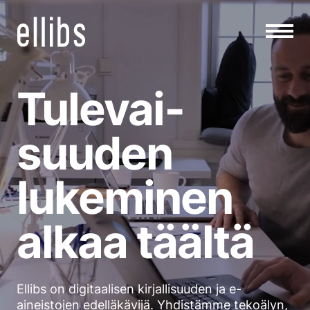
Siirry
sisältöön
Tule­vai­
suuden
lukeminen
alkaa täältä
Ellibs on digitaalisen kirjallisuuden ja e-
aineistojen edellä­kävijä. Yhdistämme tekoälyn,