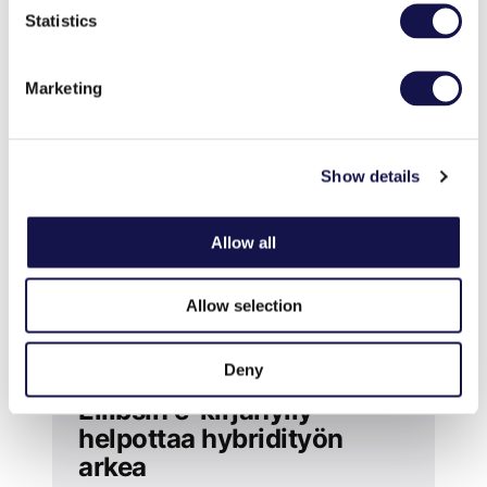
Statistics
Asiakastarinat
Marketing
Show details
Allow all
Allow selection
Deny
Ellibsin e-kirjahylly
helpottaa hybridityön
arkea