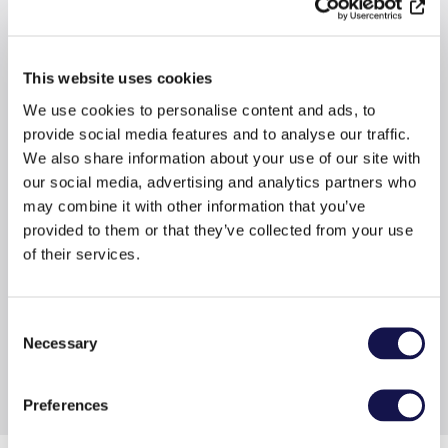
löytyvät hetkessä.
This website uses cookies
We use cookies to personalise content and ads, to
provide social media features and to analyse our traffic.
We also share information about your use of our site with
Kustannustehokas ja sujuva
our social media, advertising and analytics partners who
hallinta
may combine it with other information that you’ve
provided to them or that they’ve collected from your use
E-aineistot säästävät tilaa ja jakelukuluja, ja
of their services.
kokoelman ylläpito on vaivatonta, sillä vanhat
aineistot poistuvat automaattisesti.
Consent
Necessary
Selection
Ota yhteyttä
Preferences