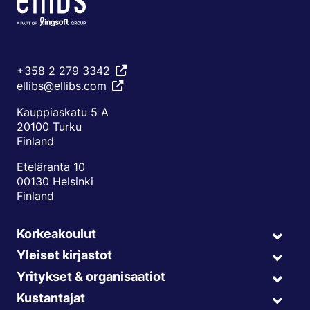
+358 2 279 3342
ellibs@ellibs.com
Kauppiaskatu 5 A
20100 Turku
Finland
Eteläranta 10
00130 Helsinki
Finland
Korkeakoulut
Expa
child
Yleiset kirjastot
Expa
menu
child
Yritykset & organisaatiot
Expa
menu
child
Kustantajat
Expa
menu