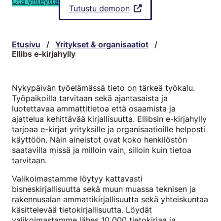
Ota yhteyttä
Tutustu demoon
Etusivu
/
Yritykset & organisaatiot
/
Ellibs e-kirjahylly
Nykypäivän työelämässä tieto on tärkeä työkalu.
Työpaikoilla tarvitaan sekä ajantasaista ja
luotettavaa ammattitietoa että osaamista ja
ajattelua kehittävää kirjallisuutta. Ellibsin e-kirjahylly
tarjoaa e-kirjat yrityksille ja organisaatioille helposti
käyttöön. Näin aineistot ovat koko henkilöstön
saatavilla missä ja milloin vain, silloin kuin tietoa
tarvitaan.
Valikoimastamme löytyy kattavasti
bisneskirjallisuutta sekä muun muassa teknisen ja
rakennusalan ammattikirjallisuutta sekä yhteiskuntaa
käsittelevää tietokirjallisuutta. Löydät
valikoimastamme lähes 10 000 tietokirjaa ja