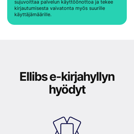
sujuvoittaa palvelun käyttöönottoa ja tekee
kirjautumisesta vaivatonta myös suurille
käyttäjämäärille.
Ellibs e-kirjahyllyn
hyödyt