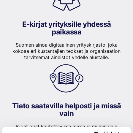
E-kirjat yrityksille yhdessä
paikassa
Suomen ainoa digitaalinen yrityskirjasto, joka
kokoaa eri kustantajien teokset ja organisaation
tarvitsemat aineistot yhdelle alustalle.
Tieto saatavilla helposti ja missä
vain
Kirjat ovat käytettävissä missä ja milloin vain
henkilökunnan omilla tunnuksilla, ja tarvittavat faktat