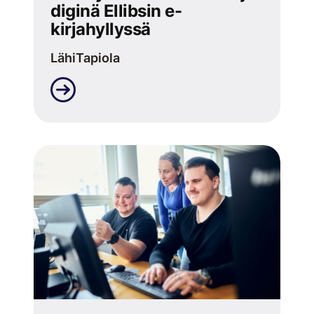
diginä Ellibsin e-
kirjahyllyssä
LähiTapiola