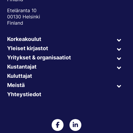
Eteläranta 10
00130 Helsinki
Finland
Korkeakoulut
Expa
child
Yleiset kirjastot
Expa
menu
child
Yritykset & organisaatiot
Expa
menu
child
Kustantajat
Expa
menu
child
Kuluttajat
menu
Meistä
Expa
child
Yhteystiedot
menu
Ellibs Facebookissa
Ellibs LinkedInissä