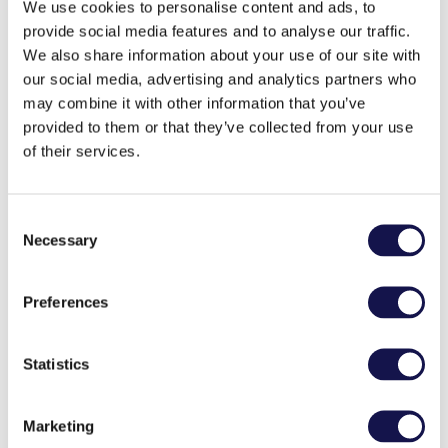
We use cookies to personalise content and ads, to
Sisältöihin ja toimitukseen liittyvät tekniset
provide social media features and to analyse our traffic.
kysymykset:
We also share information about your use of our site with
our social media, advertising and analytics partners who
content@ellibs.com
may combine it with other information that you’ve
provided to them or that they’ve collected from your use
of their services.
Laskutus
Consent
Laskutukseen liittyvät kysymykset:
Necessary
Selection
laskutus@ellibs.com
Preferences
Statistics
Marketing