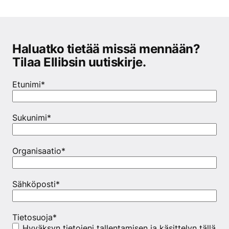
Haluatko tietää missä mennään?
Tilaa Ellibsin uutiskirje.
Etunimi
*
Sukunimi
*
Organisaatio
*
Sähköposti
*
Tietosuoja
*
Hyväksyn tietojeni tallentamisen ja käsittelyn tällä