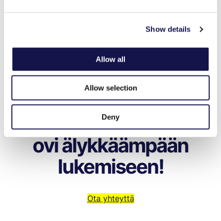
Show details
Allow all
Allow selection
Avataan yhdessä
Deny
ovi älykkäämpään
lukemiseen!
Ota yhteyttä