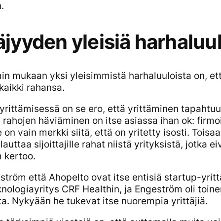
.
äjyyden yleisiä harhaluu
n mukaan yksi yleisimmistä harhaluuloista on, ett
kaikki rahansa.
yrittämisessä on se ero, että yrittäminen tapahtuu s
lle rahojen häviäminen on itse asiassa ihan ok: firm
e on vain merkki siitä, että on yritetty isosti. Tois
auttaa sijoittajille rahat niistä yrityksistä, jotka e
 kertoo.
tröm että Ahopelto ovat itse entisiä startup-yritt
knologiayritys
CRF Healthin
, ja Engeström oli toin
ta. Nykyään he tukevat itse nuorempia yrittäjiä.