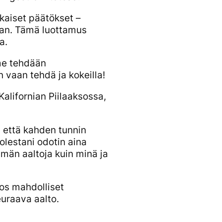
kaiset päätökset –
eaan. Tämä luottamus
a.
 me tehdään
n vaan tehdä ja kokeilla!
alifornian Piilaaksossa,
ä, että kahden tunnin
olestani odotin aina
mmän aaltoja kuin minä ja
os mahdolliset
euraava aalto.