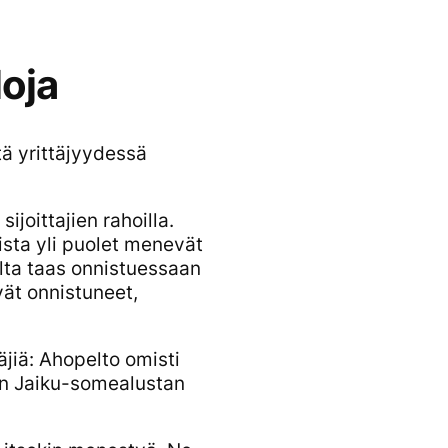
loja
ä yrittäjyydessä
ijoittajien rahoilla.
oista yli puolet menevät
aalta taas onnistuessaan
ivät onnistuneet,
äjiä: Ahopelto omisti
en
Jaiku
-somealustan