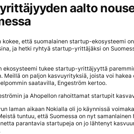
 yrittäjyyden aalto nous
messa
 kokee, että suomalainen startup-ekosysteemi on 
ina, ja hetki ryhtyä startup-yrittäjäksi on Suome
n ekosysteemi tukee startup-yrittäjyyttä paremm
. Meillä on paljon kasvuyrityksiä, joista voi hakea 
elpommin saatavilla, Engeström kertoo.
trömin ja Ahopellon rahoittamat startupit kasvav
un laman aikaan Nokialla oli jo käynnissä voimak
Meistä tuntuu, että Suomessa on nyt samanlainen 
nnetta parantavia startupeja on jo lähtenyt kasvuun
.