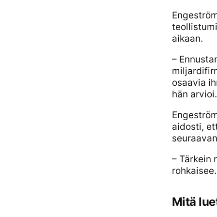
Engeströmi
teollistum
aikaan.
– Ennusta
miljardifi
osaavia ih
hän arvioi.
Engeströmil
aidosti, et
seuraavan
– Tärkein 
rohkaisee.
Mitä lue