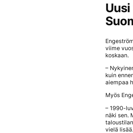
Uusi
Suo
Engeström
viime vuos
koskaan.
– Nykyine
kuin ennen
aiempaa h
Myös Enges
– 1990-luv
näki sen. 
taloustila
vielä lisää