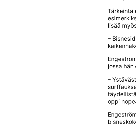
Tärkeintä 
esimerkiks
lisää myös
– Bisnesid
kaikennäkö
Engeström 
jossa hän
– Ystäväst
surffaukse
täydellist
oppi nop
Engeström 
bisneskoke