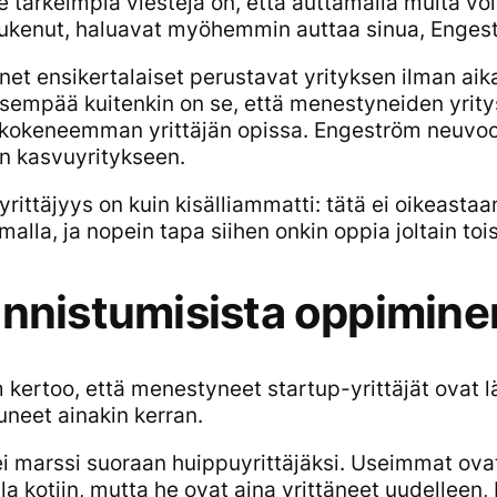
 tärkeimpiä viestejä on, että auttamalla muita voi
 tukenut, haluavat myöhemmin auttaa sinua, Enges
net ensikertalaiset perustavat yrityksen ilman a
isempää kuitenkin on se, että menestyneiden yritys
e kokeneemman yrittäjän opissa. Engeström neuv
in kasvuyritykseen.
yrittäjyys on kuin kisälliammatti: tätä ei oikeasta
malla, ja nopein tapa siihen onkin oppia joltain tois
nnistumisista oppimine
kertoo, että menestyneet startup-yrittäjät ovat 
neet ainakin kerran.
ei marssi suoraan huippuyrittäjäksi. Useimmat ov
la kotiin, mutta he ovat aina yrittäneet uudelleen