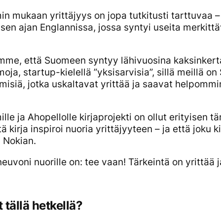
n mukaan yrittäjyys on jopa tutkitusti tarttuvaa –
isen ajan Englannissa, jossa syntyi useita merkitt
mme, että Suomeen syntyy lähivuosina kaksinkert
rmoja, startup-kielellä ”yksisarvisia”, sillä meillä 
misiä, jotka uskaltavat yrittää ja saavat helpommi
le ja Ahopellolle kirjaprojekti on ollut erityisen tä
tä kirja inspiroi nuoria yrittäjyyteen – ja että joku k
 Nokian.
neuvoni nuorille on: tee vaan! Tärkeintä on yrittää 
t tällä hetkellä?