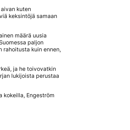
 aivan kuten
äviä keksintöjä samaan
ainen määrä uusia
on Suomessa paljon
n rahoitusta kuin ennen,
rkeä, ja he toivovatkin
irjan lukijoista perustaa
ja kokeilla, Engeström