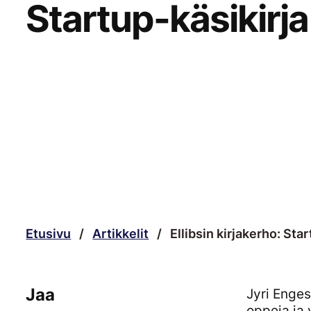
Startup-käsikirja
Etusivu
/
Artikkelit
/
Ellibsin kirjakerho: Sta
Jaa
Jyri Enge
oppeja ja 