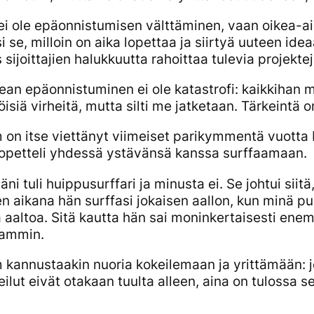
ei ole epäonnistumisen välttäminen, vaan oikea-ai
i se, milloin on aika lopettaa ja siirtyä uuteen id
 sijoittajien halukkuutta rahoittaa tulevia projektej
ean epäonnistuminen ei ole katastrofi: kaikkihan
isiä virheitä, mutta silti me jatketaan. Tärkeintä o
on itse viettänyt viimeiset parikymmentä vuotta K
 opetteli yhdessä ystävänsä kanssa surffaamaan.
äni tuli huippusurffari ja minusta ei. Se johtui siit
n aikana hän surffasi jokaisen aallon, kun minä pu
ä aaltoa. Sitä kautta hän sai moninkertaisesti ene
eammin.
kannustaakin nuoria kokeilemaan ja yrittämään: j
ilut eivät otakaan tuulta alleen, aina on tulossa s