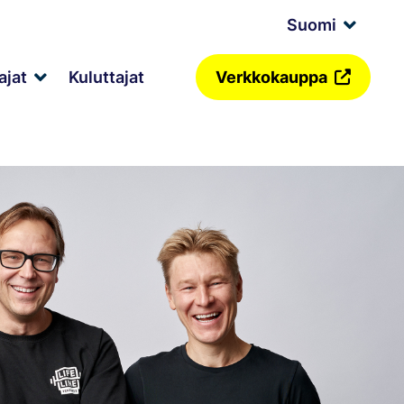
Suomi
Expan
child
menu
ajat
Kuluttajat
Verkkokauppa
Expand
child
menu