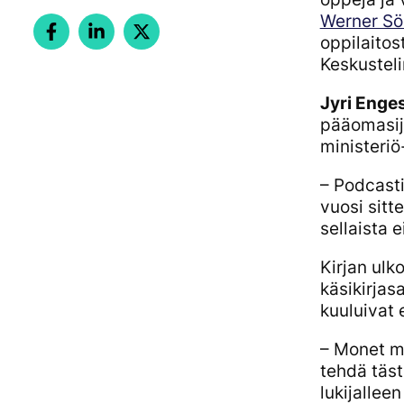
Werner Söd
oppilaitos
Keskusteli
Jyri Enge
pääomasij
ministeriö
– Podcasti
vuosi sitte
sellaista 
Kirjan ulk
käsikirjas
kuuluivat 
– Monet me
tehdä tästä
lukijallee