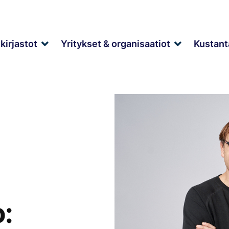
kirjastot
Yritykset & organisaatiot
Kustant
Expand
Expand
child
child
menu
menu
o: