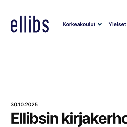
Siirry
sisältöön
Korkeakoulut
Yleiset 
Expand
child
menu
30.10.2025
Ellibsin kirjakerh