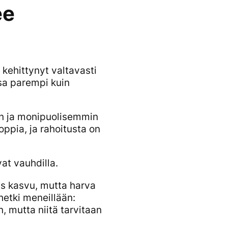
ee
kehittynyt valtavasti
ssa parempi kuin
in ja monipuolisemmin
oppia, ja rahoitusta on
at vauhdilla.
as kasvu, mutta harva
hetki meneillään:
, mutta niitä tarvitaan