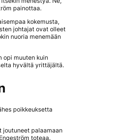
 itsekin menestyä. Ne,
tröm painottaa.
ikaisempaa kokemusta,
ten johtajat ovat olleet
ookin nuoria menemään
an opi muuten kuin
elta hyvältä yrittäjältä.
n
lähes poikkeuksetta
at joutuneet palaamaan
, Engeström toteaa.