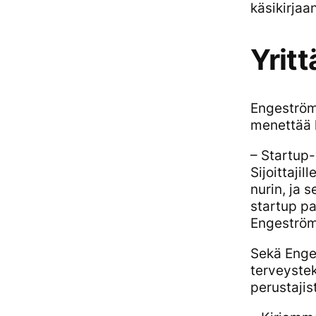
käsikirjaan
Yritt
Engeströmi
menettää 
– Startup-
Sijoittaji
nurin, ja s
startup pal
Engeström
Sekä Enges
terveyste
perustajis