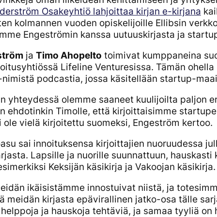
erström Osakeyhtiö lahjoittaa kirjan e-kirjana
kai
ten kolmannen vuoden opiskelijoille Ellibsin verkk
mme Engeströmin kanssa uutuuskirjasta ja startup
ström
ja
Timo Ahopelto
toimivat kumppaneina su
oitusyhtiössä
Lifeline Venturesissa
. Tämän ohella
-nimistä podcastia, jossa käsitellään startup-maail
n yhteydessä olemme saaneet kuulijoilta paljon er
n ehdotinkin Timolle, että kirjoittaisimme startupeih
ei ole vielä kirjoitettu suomeksi, Engeström kertoo.
oasu sai innoituksensa kirjoittajien nuoruudessa j
arjasta. Lapsille ja nuorille suunnattuun, hauskasti 
esimerkiksi
Keksijän käsikirja
ja
Vakoojan käsikirja
.
idän ikäisistämme innostuivat niistä, ja totesimme
 meidän kirjasta epävirallinen jatko-osa tälle sarja
n helppoja ja hauskoja tehtäviä, ja samaa tyyliä o