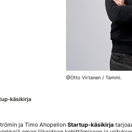
@Otto Virtanen / Tammi.
rtup-käsikirja
strömin ja Timo Ahopellon
Startup-käsikirja
tarjoaa
vinkkejä oman liikeidean kehittämiseen ja yrityks