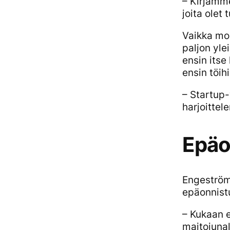
– Kirjamme
joita olet
Vaikka mo
paljon yle
ensin its
ensin töih
– Startup-
harjoittele
Epäo
Engeström 
epäonnistu
– Kukaan 
maitojunal