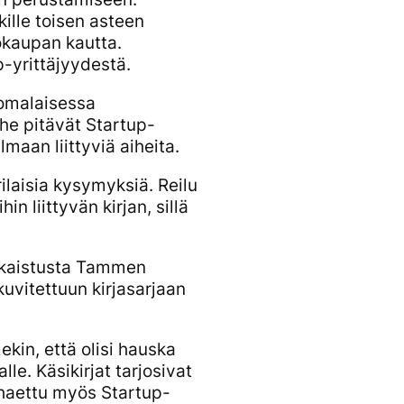
kille toisen asteen
okaupan kautta.
-yrittäjyydestä.
omalaisessa
 he pitävät
Startup-
maan liittyviä aiheita.
ilaisia kysymyksiä. Reilu
in liittyvän kirjan, sillä
ulkaistusta Tammen
kuvitettuun kirjasarjaan
kin, että olisi hauska
lle. Käsikirjat tarjosivat
n haettu myös Startup-