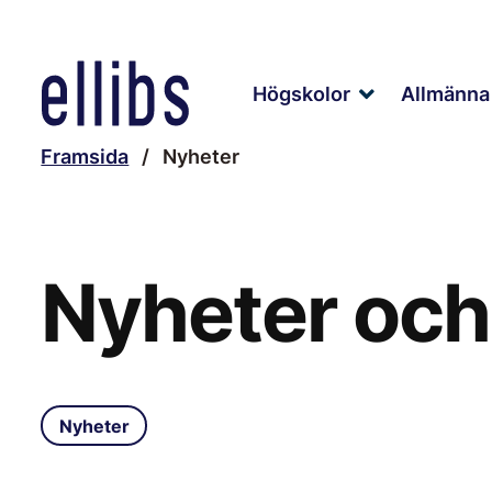
Siirry
sisältöön
Högskolor
Allmänna 
Expand
child
menu
Framsida
/
Nyheter
Nyheter och 
Nyheter