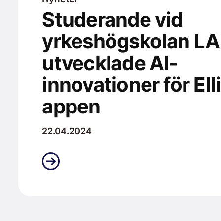
Studerande vid
yrkeshögskolan L
utvecklade AI-
innovationer för Ell
appen
22.04.2024