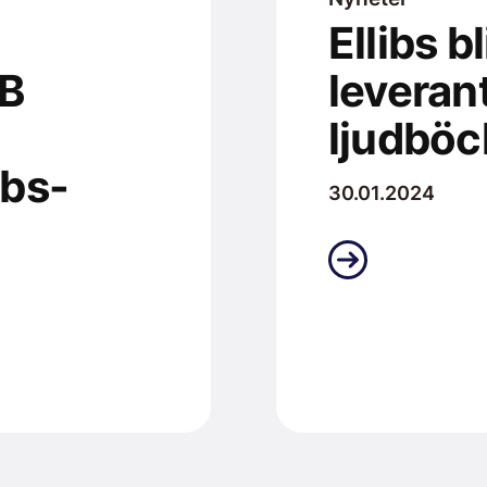
Ellibs b
AB
leveran
ljudböck
ibs-
30.01.2024