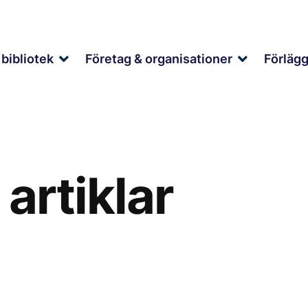
bibliotek
Företag & organisationer
Förläg
Expand
Expand
child
child
menu
menu
artiklar