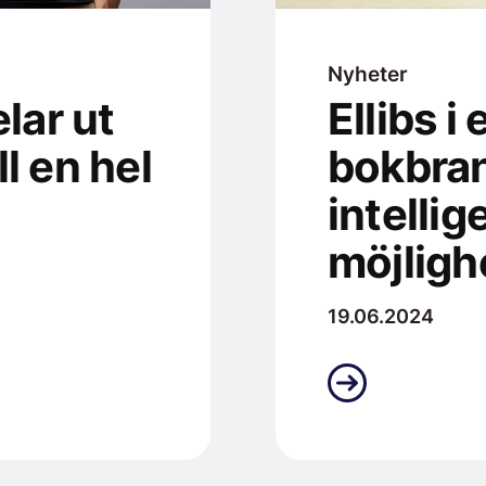
Nyheter
lar ut
Ellibs i
l en hel
bokbrans
intelli
möjlighe
19.06.2024