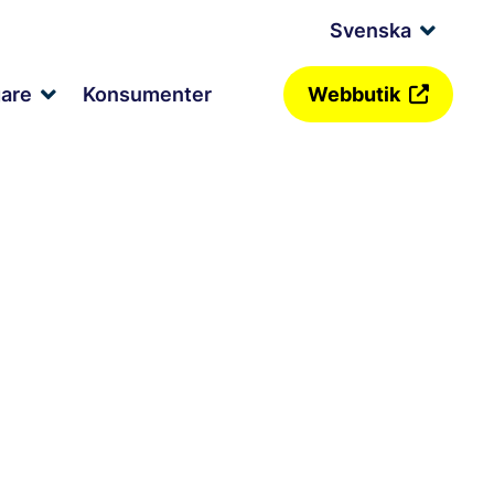
Svenska
Expan
child
menu
gare
Konsumenter
Webbutik
Expand
child
menu