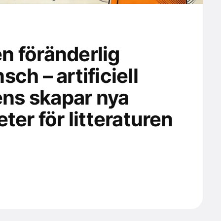
 en föränderlig
ch – artificiell
gens skapar nya
ter för litteraturen